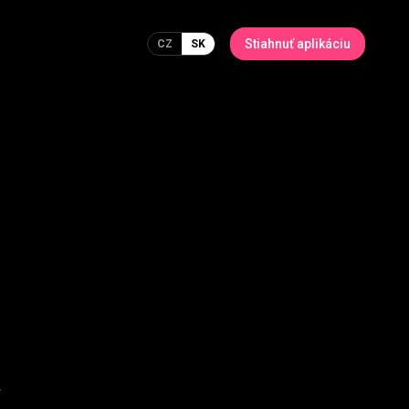
Stiahnuť aplikáciu
CZ
SK
.