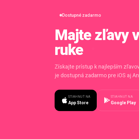
Dostupné zadarmo
Majte zľavy
ruke
Získajte prístup k najlepším zľav
je dostupná zadarmo pre iOS aj An
STIAHNUŤ NA
STIAHNUŤ NA
App Store
Google Play