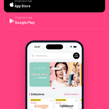
STIAHNUŤ NA
App Store
STIAHNUŤ NA
Google Play