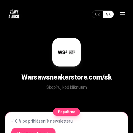
CZ
SK
Warsawsneakerstore.com/sk
Skopíruj kód kliknutím
Populárne
-10 % po prihlásení k newsletteru