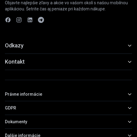
Objavte najlepšie zľavy a akcie vo vašom okolí s našou mobilnou
aplikáciou. Šetrite čas aj peniaze pri každom nákupe.
Odkazy
Funkcie
Kontakt
Ukážky
slevyaakce@gmail.com
Stiahnuť
+420 739 798 022
Právne informácie
Praha, Česká republika
GDPR
Základné informácie
Obchodné podmienky
Dokumenty
Všeobecné informácie
Zásady ochrany osobných údajov
Práva subjektov údajov
Ďalšie informácie
Prehľad dokumentov