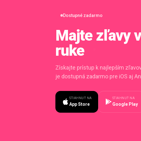
Dostupné zadarmo
Majte zľavy
ruke
Získajte prístup k najlepším zľav
je dostupná zadarmo pre iOS aj An
STIAHNUŤ NA
STIAHNUŤ NA
App Store
Google Play