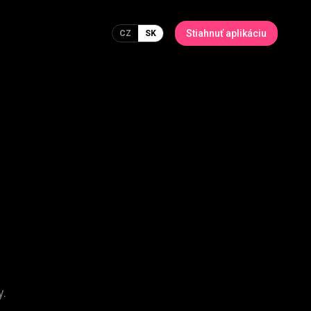
Stiahnuť aplikáciu
CZ
SK
.