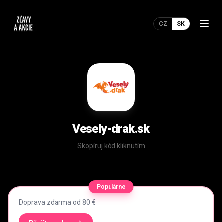
CZ
SK
Vesely-drak.sk
Skopíruj kód kliknutím
Populárne
Doprava zdarma od 80 €