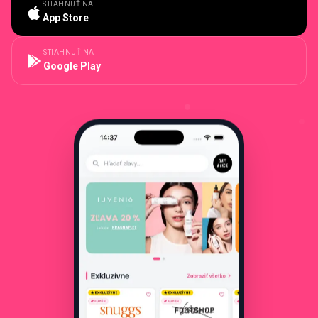
STIAHNUŤ NA
App Store
STIAHNUŤ NA
Google Play