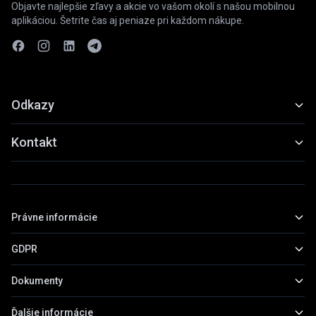
Objavte najlepšie zľavy a akcie vo vašom okolí s našou mobilnou
aplikáciou. Šetrite čas aj peniaze pri každom nákupe.
Odkazy
Funkcie
Kontakt
Ukážky
slevyaakce@gmail.com
Stiahnuť
+420 739 798 022
Právne informácie
Praha, Česká republika
GDPR
Základné informácie
Obchodné podmienky
Dokumenty
Všeobecné informácie
Zásady ochrany osobných údajov
Práva subjektov údajov
Ďalšie informácie
Prehľad dokumentov