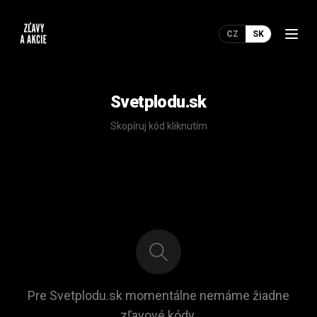
CZ
SK
Svetplodu.sk
Skopíruj kód kliknutím
Pre Svetplodu.sk momentálne nemáme žiadne
zľavové kódy.