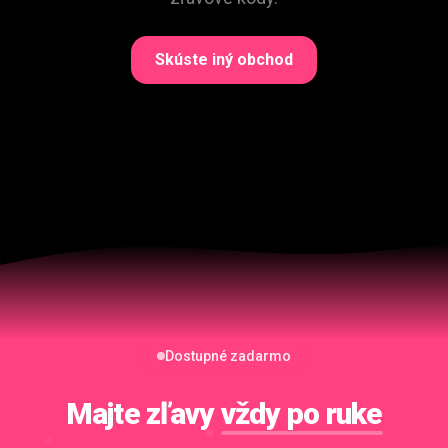
Skúste iný obchod
Dostupné zadarmo
Majte zľavy
vždy po ruke