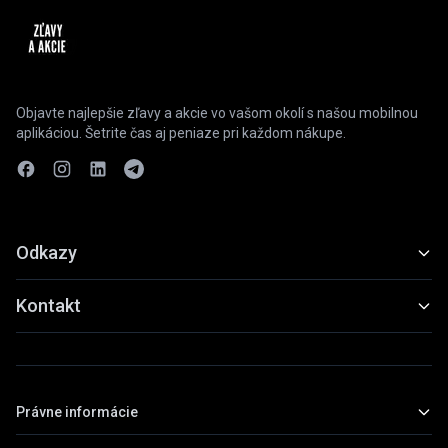
Objavte najlepšie zľavy a akcie vo vašom okolí s našou mobilnou
aplikáciou. Šetrite čas aj peniaze pri každom nákupe.
Odkazy
Funkcie
Kontakt
Ukážky
slevyaakce@gmail.com
Stiahnuť
+420 739 798 022
Právne informácie
Praha, Česká republika