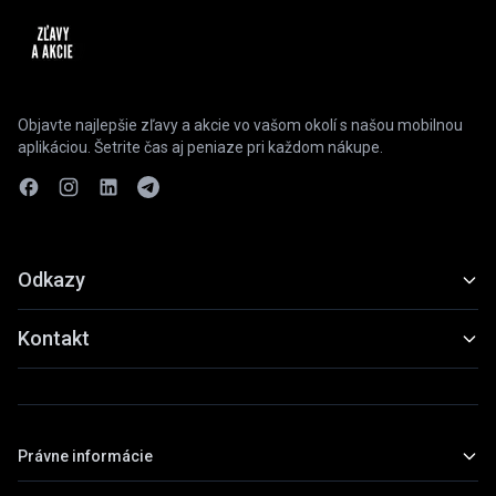
Objavte najlepšie zľavy a akcie vo vašom okolí s našou mobilnou
aplikáciou. Šetrite čas aj peniaze pri každom nákupe.
Odkazy
Funkcie
Kontakt
Ukážky
slevyaakce@gmail.com
Stiahnuť
+420 739 798 022
Právne informácie
Praha, Česká republika