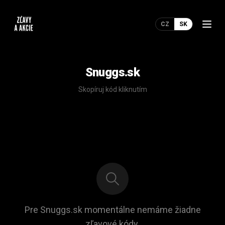
CZ
SK
Snuggs.sk
Skopíruj kód kliknutím
Pre Snuggs.sk momentálne nemáme žiadne
zľavové kódy.