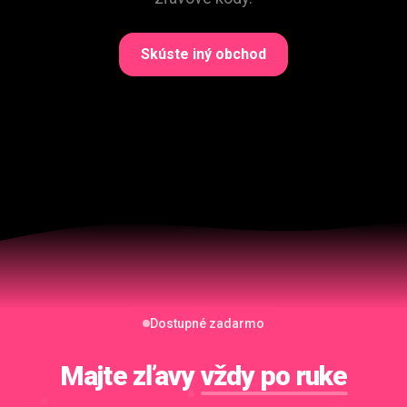
Skúste iný obchod
Dostupné zadarmo
Majte zľavy
vždy po ruke