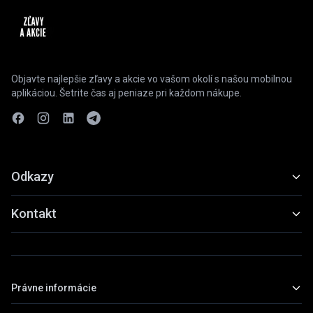
Objavte najlepšie zľavy a akcie vo vašom okolí s našou mobilnou
aplikáciou. Šetrite čas aj peniaze pri každom nákupe.
Odkazy
Funkcie
Kontakt
Ukážky
slevyaakce@gmail.com
Stiahnuť
+420 739 798 022
Právne informácie
Praha, Česká republika