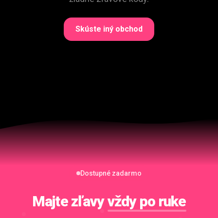
Skúste iný obchod
Dostupné zadarmo
Majte zľavy
vždy po ruke