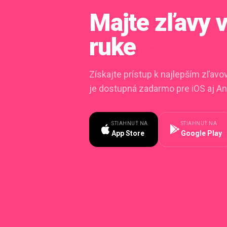
Majte zľavy
ruke
Získajte prístup k najlepším zľav
je dostupná zadarmo pre iOS aj An
STIAHNUŤ NA
STIAHNUŤ NA
App Store
Google Play