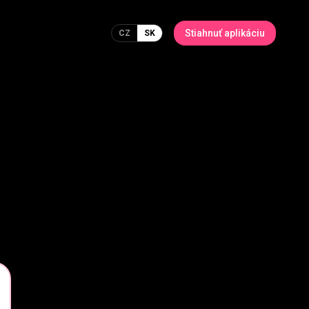
Stiahnuť aplikáciu
CZ
SK