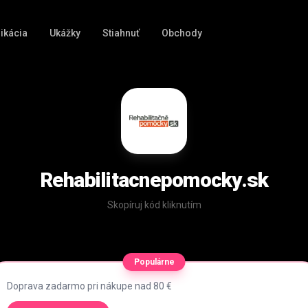
ikácia
Ukážky
Stiahnuť
Obchody
Rehabilitacnepomocky.sk
Skopíruj kód kliknutím
Populárne
Doprava zadarmo pri nákupe nad 80 €