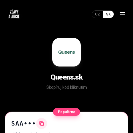
CZ
SK
Queens.sk
Skopíruj kód kliknutím
Populárne
SAA•••