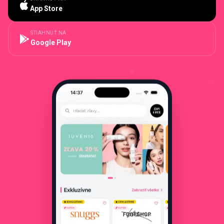
App Store
STIAHNUŤ NA
Google Play