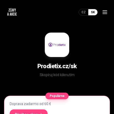
CZ
SK
Prodietix.cz/sk
Skopíruj kód kliknutím
Populárne
Doprava zadarmo od 60 €