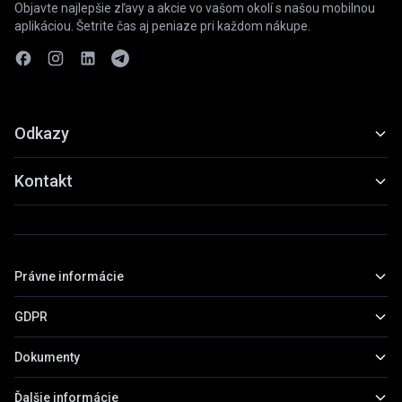
Objavte najlepšie zľavy a akcie vo vašom okolí s našou mobilnou
aplikáciou. Šetrite čas aj peniaze pri každom nákupe.
Odkazy
Funkcie
Kontakt
Ukážky
slevyaakce@gmail.com
Stiahnuť
+420 739 798 022
Právne informácie
Praha, Česká republika
GDPR
Základné informácie
Obchodné podmienky
Dokumenty
Všeobecné informácie
Zásady ochrany osobných údajov
Práva subjektov údajov
Ďalšie informácie
Prehľad dokumentov