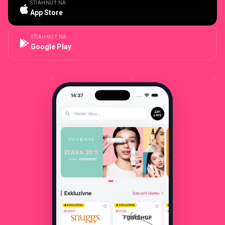
STIAHNUŤ NA
App Store
STIAHNUŤ NA
Google Play