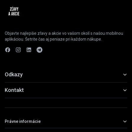
Objavte najlepšie zľavy a akcie vo vašom okolí s našou mobilnou
aplikáciou. Šetrite čas aj peniaze pri každom nákupe.
Odkazy
Funkcie
Kontakt
Ukážky
slevyaakce@gmail.com
Stiahnuť
+420 739 798 022
Právne informácie
Praha, Česká republika