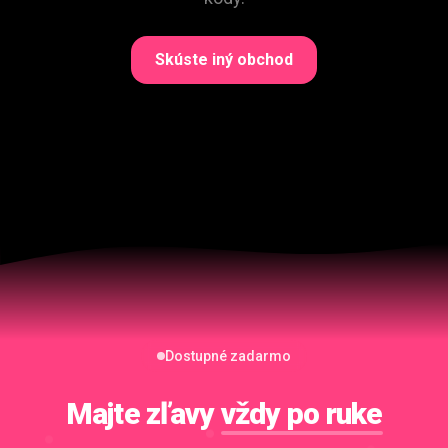
Skúste iný obchod
Dostupné zadarmo
Majte zľavy
vždy po ruke