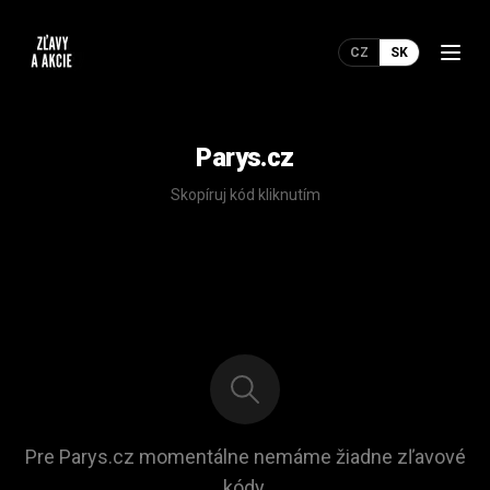
CZ
SK
Parys.cz
Skopíruj kód kliknutím
Pre Parys.cz momentálne nemáme žiadne zľavové
kódy.