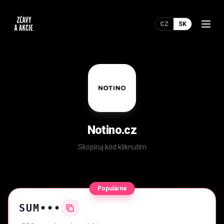
CZ
SK
Notino.cz
Skopíruj kód kliknutím
Populárne
SUM•••