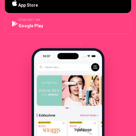
App Store
STIAHNUŤ NA
Google Play