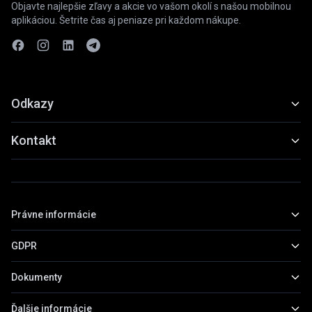
Objavte najlepšie zľavy a akcie vo vašom okolí s našou mobilnou
aplikáciou. Šetrite čas aj peniaze pri každom nákupe.
Odkazy
Funkcie
Kontakt
Ukážky
slevyaakce@gmail.com
Stiahnuť
+420 739 798 022
Právne informácie
Praha, Česká republika
GDPR
Základné informácie
Obchodné podmienky
Dokumenty
Všeobecné informácie
Zásady ochrany osobných údajov
Práva subjektov údajov
Ďalšie informácie
Prehľad dokumentov