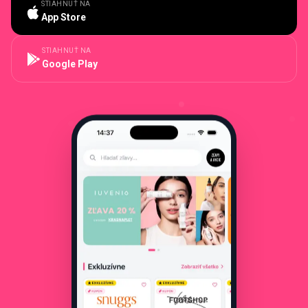
STIAHNUŤ NA
App Store
STIAHNUŤ NA
Google Play