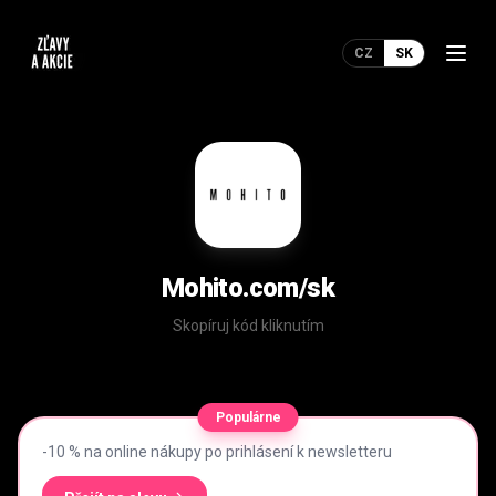
CZ
SK
Mohito.com/sk
Skopíruj kód kliknutím
Populárne
-10 % na online nákupy po prihlásení k newsletteru