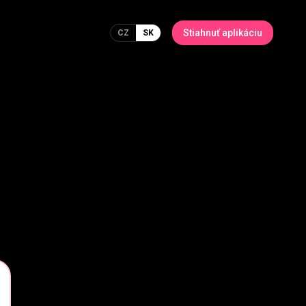
Stiahnuť aplikáciu
CZ
SK