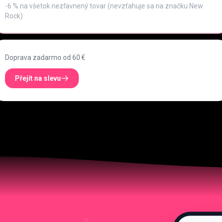
-6 % na všetok nezľavnený tovar (nevzťahuje sa na značku New
Rock)
Doprava zadarmo od 60 €
Přejít na slevu