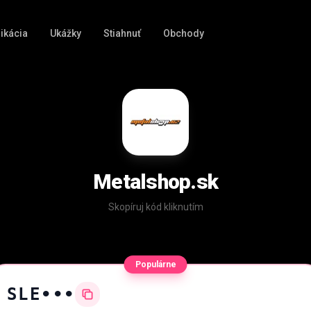
ikácia
Ukážky
Stiahnuť
Obchody
Metalshop.sk
Skopíruj kód kliknutím
Populárne
SLE•••