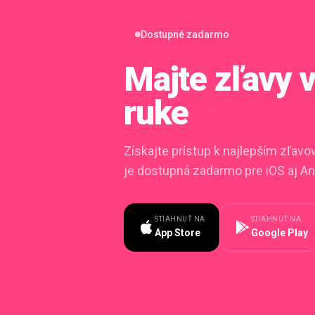
Dostupné zadarmo
Majte zľavy
ruke
Získajte prístup k najlepším zľav
je dostupná zadarmo pre iOS aj An
STIAHNUŤ NA
STIAHNUŤ NA
App Store
Google Play