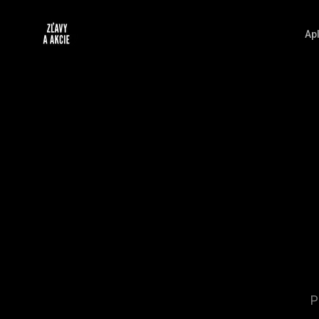
Apl
P