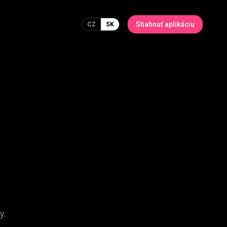
Stiahnuť aplikáciu
CZ
SK
y.