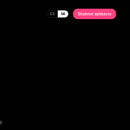
Stiahnuť aplikáciu
CZ
SK
é