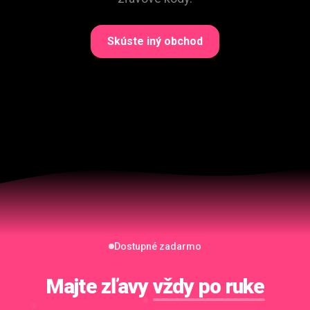
Skúste iný obchod
Dostupné zadarmo
Majte zľavy
vždy po ruke