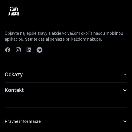
Objavte najlepšie zľavy a akcie vo vašom okolí s našou mobilnou
aplikáciou. Šetrite čas aj peniaze pri každom nákupe.
Odkazy
Funkcie
Kontakt
Ukážky
slevyaakce@gmail.com
Stiahnuť
+420 739 798 022
Právne informácie
Praha, Česká republika