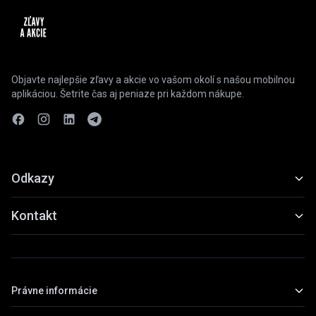
Objavte najlepšie zľavy a akcie vo vašom okolí s našou mobilnou
aplikáciou. Šetrite čas aj peniaze pri každom nákupe.
Odkazy
Funkcie
Kontakt
Ukážky
slevyaakce@gmail.com
Stiahnuť
+420 739 798 022
Právne informácie
Praha, Česká republika