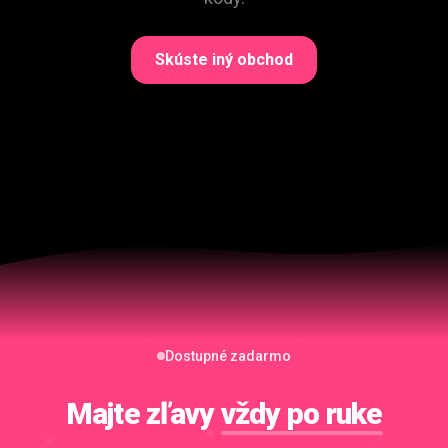
Skúste iný obchod
Dostupné zadarmo
Majte zľavy
vždy po ruke