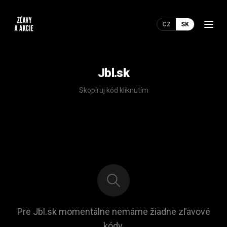
CZ
SK
Jbl.sk
Skopíruj kód kliknutím
Pre Jbl.sk momentálne nemáme žiadne zľavové
kódy.