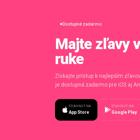
Dostupné zadarmo
Majte zľavy
ruke
Získajte prístup k najlepším zľav
je dostupná zadarmo pre iOS aj An
STIAHNUŤ NA
STIAHNUŤ NA
App Store
Google Play