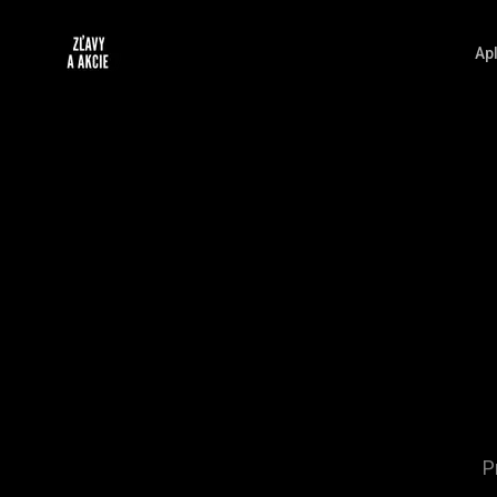
Apl
P