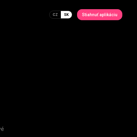
Stiahnuť aplikáciu
CZ
SK
vé