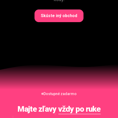
Skúste iný obchod
Dostupné zadarmo
Majte zľavy
vždy po ruke