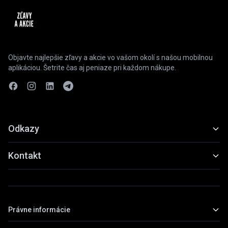
Objavte najlepšie zľavy a akcie vo vašom okolí s našou mobilnou
aplikáciou. Šetrite čas aj peniaze pri každom nákupe.
Odkazy
Funkcie
Kontakt
Ukážky
slevyaakce@gmail.com
Stiahnuť
+420 739 798 022
Právne informácie
Praha, Česká republika