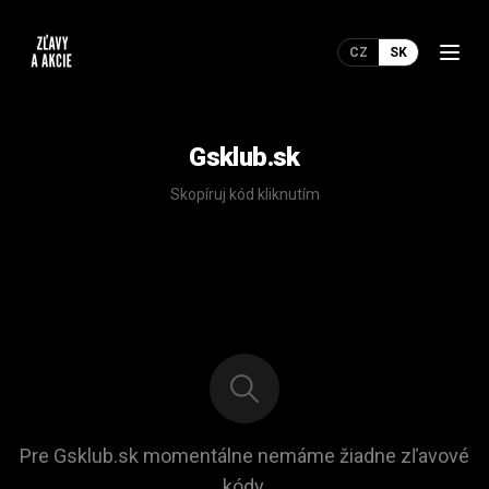
CZ
SK
Gsklub.sk
Skopíruj kód kliknutím
Pre Gsklub.sk momentálne nemáme žiadne zľavové
kódy.