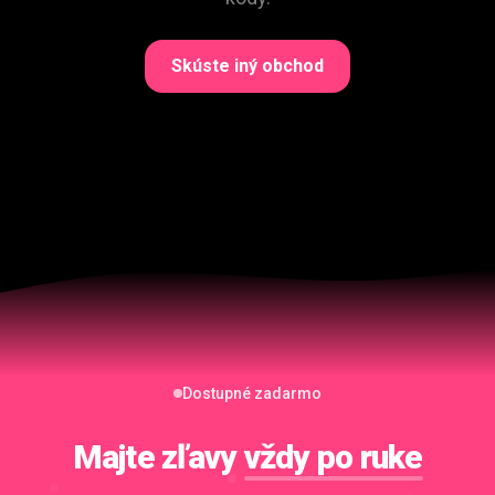
Skúste iný obchod
Dostupné zadarmo
Majte zľavy
vždy po ruke