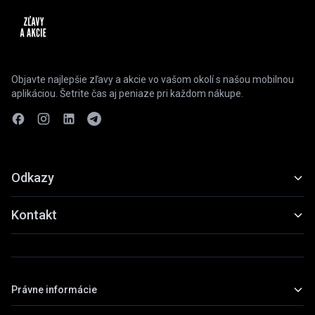
Objavte najlepšie zľavy a akcie vo vašom okolí s našou mobilnou
aplikáciou. Šetrite čas aj peniaze pri každom nákupe.
Odkazy
Funkcie
Kontakt
Ukážky
slevyaakce@gmail.com
Stiahnuť
+420 739 798 022
Právne informácie
Praha, Česká republika