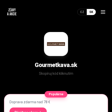
CZ
SK
Gourmetkava.sk
Skopíruj kód kliknutím
Populárne
Doprava zdarma nad 78 €