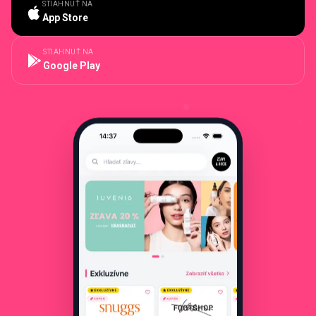
STIAHNUŤ NA
App Store
STIAHNUŤ NA
Google Play