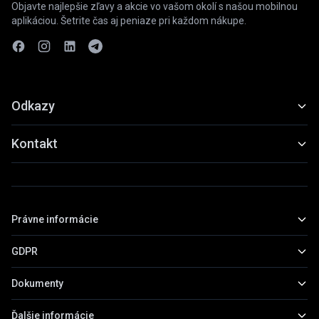
Objavte najlepšie zľavy a akcie vo vašom okolí s našou mobilnou
aplikáciou. Šetrite čas aj peniaze pri každom nákupe.
Odkazy
Funkcie
Kontakt
Ukážky
slevyaakce@gmail.com
Stiahnuť
+420 739 798 022
Právne informácie
Praha, Česká republika
GDPR
Základné informácie
Obchodné podmienky
Dokumenty
Všeobecné informácie
Zásady ochrany osobných údajov
Práva subjektov údajov
Ďalšie informácie
Prehľad dokumentov