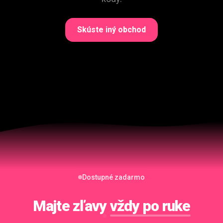
Skúste iný obchod
Dostupné zadarmo
Majte zľavy
vždy po ruke