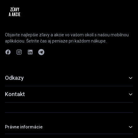
Objavte najlepšie zľavy a akcie vo vašom okolí s našou mobilnou
aplikáciou. Šetrite čas aj peniaze pri každom nákupe.
Odkazy
Funkcie
Kontakt
Ukážky
slevyaakce@gmail.com
Stiahnuť
+420 739 798 022
Právne informácie
Praha, Česká republika