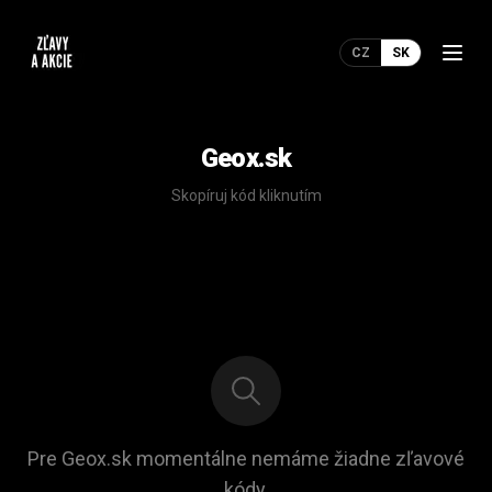
CZ
SK
Geox.sk
Skopíruj kód kliknutím
Pre Geox.sk momentálne nemáme žiadne zľavové
kódy.