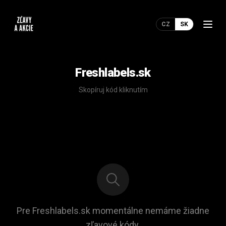
CZ
SK
Freshlabels.sk
Skopíruj kód kliknutím
Pre Freshlabels.sk momentálne nemáme žiadne
zľavové kódy.