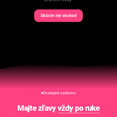
Skúste iný obchod
Dostupné zadarmo
Majte zľavy
vždy po ruke