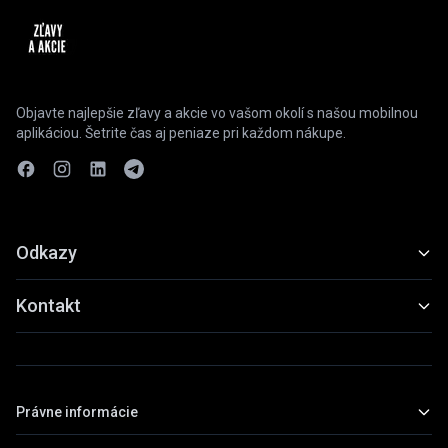
Objavte najlepšie zľavy a akcie vo vašom okolí s našou mobilnou
aplikáciou. Šetrite čas aj peniaze pri každom nákupe.
Odkazy
Funkcie
Kontakt
Ukážky
slevyaakce@gmail.com
Stiahnuť
+420 739 798 022
Právne informácie
Praha, Česká republika