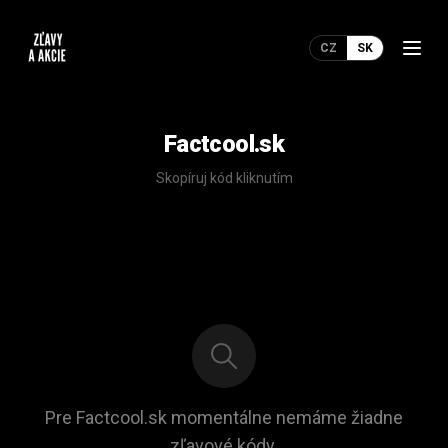
CZ
SK
Factcool.sk
Skopíruj kód kliknutím
Pre Factcool.sk momentálne nemáme žiadne
zľavové kódy.