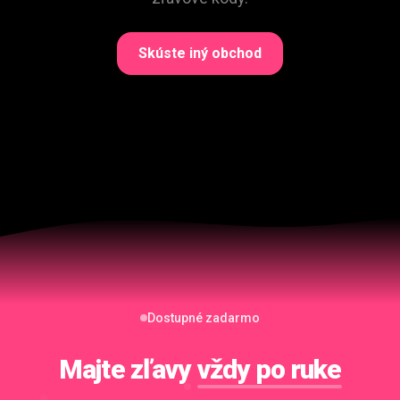
Skúste iný obchod
Dostupné zadarmo
Majte zľavy
vždy po ruke