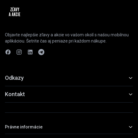
Objavte najlepšie zľavy a akcie vo vašom okolí s našou mobilnou
aplikáciou. Šetrite čas aj peniaze pri každom nákupe.
Odkazy
Funkcie
Kontakt
Ukážky
slevyaakce@gmail.com
Stiahnuť
+420 739 798 022
Právne informácie
Praha, Česká republika