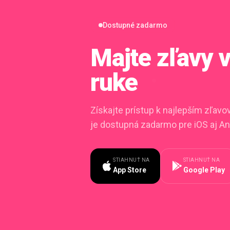
Dostupné zadarmo
Majte zľavy
ruke
Získajte prístup k najlepším zľav
je dostupná zadarmo pre iOS aj An
STIAHNUŤ NA
STIAHNUŤ NA
App Store
Google Play