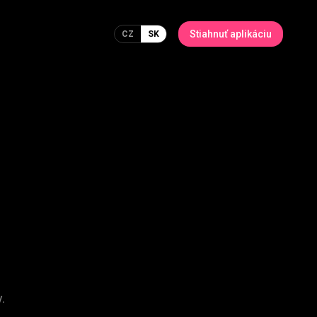
Stiahnuť aplikáciu
CZ
SK
.