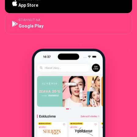
App Store
STIAHNUŤ NA
Google Play