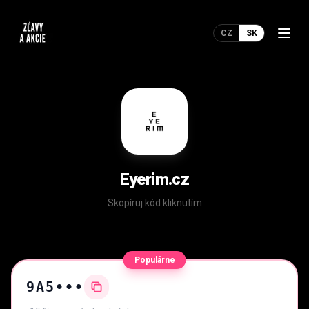
CZ
SK
Eyerim.cz
Skopíruj kód kliknutím
Populárne
9A5•••