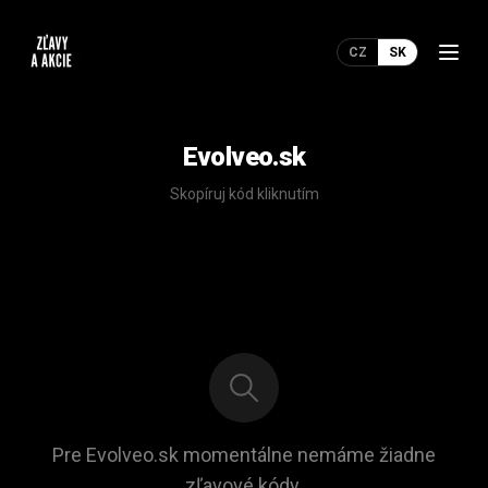
CZ
SK
Evolveo.sk
Skopíruj kód kliknutím
Pre Evolveo.sk momentálne nemáme žiadne
zľavové kódy.