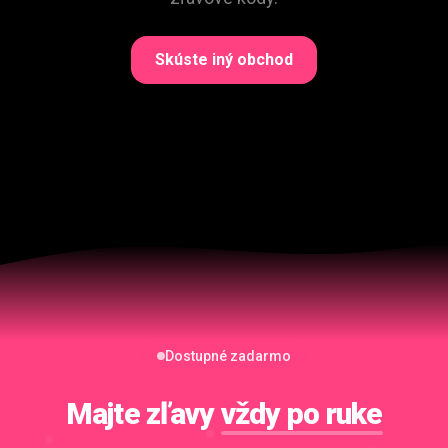
Skúste iný obchod
Dostupné zadarmo
Majte zľavy
vždy po ruke