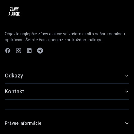
Objavte najlepšie zľavy a akcie vo vašom okolí s našou mobilnou
aplikáciou. Šetrite čas aj peniaze pri každom nákupe.
Odkazy
Funkcie
Kontakt
Ukážky
slevyaakce@gmail.com
Stiahnuť
+420 739 798 022
Právne informácie
Praha, Česká republika