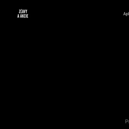
Apl
P