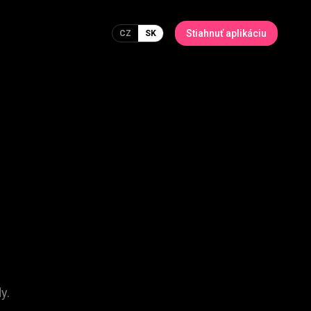
Stiahnuť aplikáciu
CZ
SK
y.