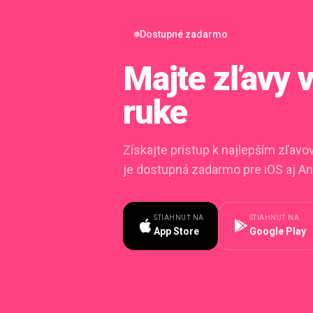
Dostupné zadarmo
Majte zľavy
ruke
Získajte prístup k najlepším zľav
je dostupná zadarmo pre iOS aj An
STIAHNUŤ NA
STIAHNUŤ NA
App Store
Google Play