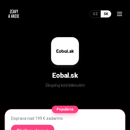
CZ
SK
Eobal.sk
Skopíruj kód kliknutím
Populárne
Doprava nad 199 € zadarmo