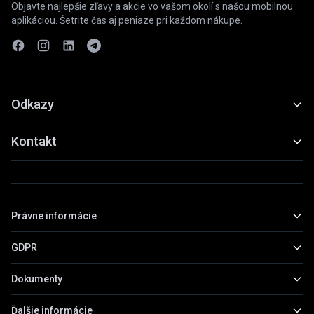
Objavte najlepšie zľavy a akcie vo vašom okolí s našou mobilnou
aplikáciou. Šetrite čas aj peniaze pri každom nákupe.
Odkazy
Funkcie
Kontakt
Ukážky
slevyaakce@gmail.com
Stiahnuť
+420 739 798 022
Právne informácie
Praha, Česká republika
GDPR
Základné informácie
Obchodné podmienky
Dokumenty
Všeobecné informácie
Zásady ochrany osobných údajov
Práva subjektov údajov
Ďalšie informácie
Prehľad dokumentov