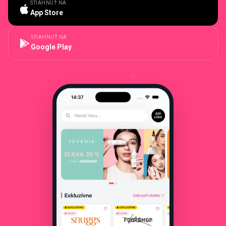
STIAHNUŤ NA
App Store
STIAHNUŤ NA
Google Play