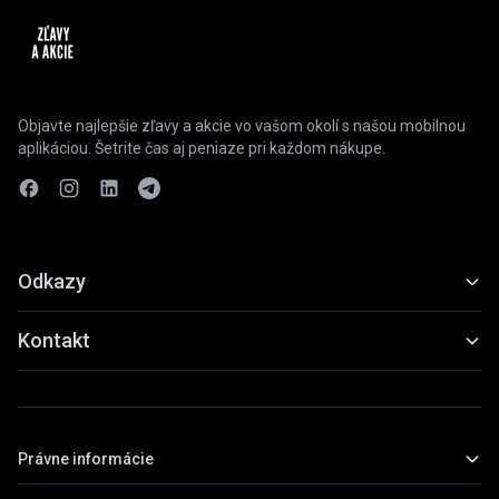
Objavte najlepšie zľavy a akcie vo vašom okolí s našou mobilnou
aplikáciou. Šetrite čas aj peniaze pri každom nákupe.
Odkazy
Funkcie
Kontakt
Ukážky
slevyaakce@gmail.com
Stiahnuť
+420 739 798 022
Právne informácie
Praha, Česká republika