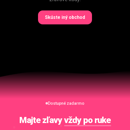
Skúste iný obchod
Dostupné zadarmo
Majte zľavy
vždy po ruke