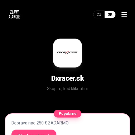
CZ
SK
Dxracer.sk
Skopíruj kód kliknutím
Populárne
Doprava nad 250 € ZADARMO