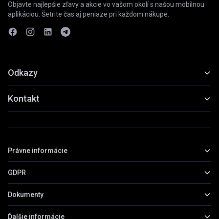
Objavte najlepšie zľavy a akcie vo vašom okolí s našou mobilnou
aplikáciou. Šetrite čas aj peniaze pri každom nákupe.
Odkazy
Funkcie
Kontakt
Ukážky
slevyaakce@gmail.com
Stiahnuť
+420 739 798 022
Právne informácie
Praha, Česká republika
GDPR
Základné informácie
Obchodné podmienky
Dokumenty
Všeobecné informácie
Zásady ochrany osobných údajov
Práva subjektov údajov
Ďalšie informácie
Prehľad dokumentov