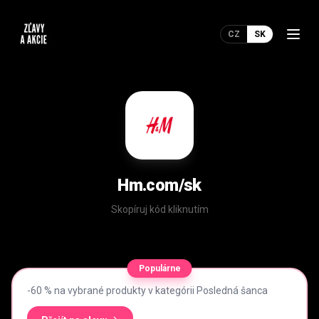
CZ
SK
Hm.com/sk
Skopíruj kód kliknutím
Populárne
-60 % na vybrané produkty v kategórii Posledná šanca