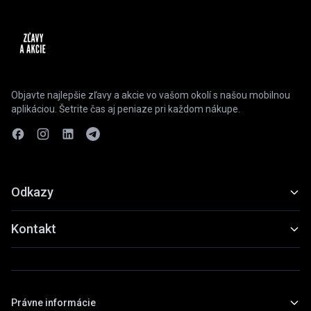
Objavte najlepšie zľavy a akcie vo vašom okolí s našou mobilnou
aplikáciou. Šetrite čas aj peniaze pri každom nákupe.
Odkazy
Funkcie
Kontakt
Ukážky
slevyaakce@gmail.com
Stiahnuť
+420 739 798 022
Právne informácie
Praha, Česká republika