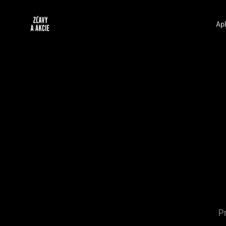
Apl
P