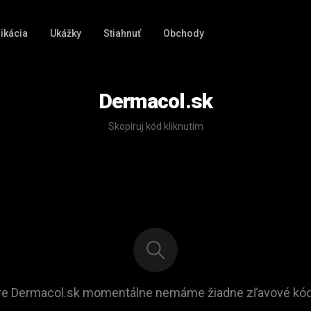
ikácia
Ukážky
Stiahnuť
Obchody
Dermacol.sk
Skopíruj kód kliknutím
re Dermacol.sk momentálne nemáme žiadne zľavové kód