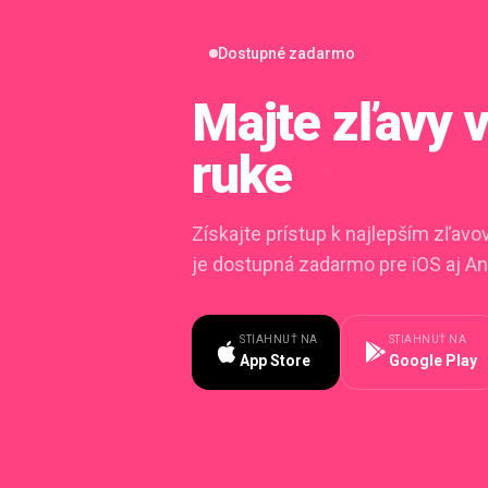
Dostupné zadarmo
Majte zľavy
ruke
Získajte prístup k najlepším zľav
je dostupná zadarmo pre iOS aj An
STIAHNUŤ NA
STIAHNUŤ NA
App Store
Google Play