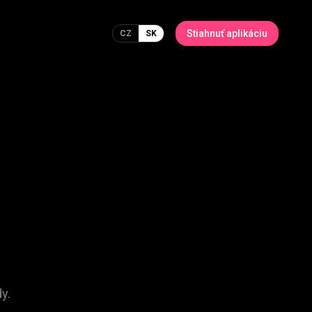
Stiahnuť aplikáciu
CZ
SK
y.