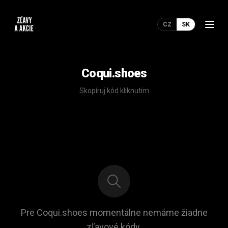
CZ
SK
Coqui.shoes
Skopíruj kód kliknutím
Pre Coqui.shoes momentálne nemáme žiadne
zľavové kódy.