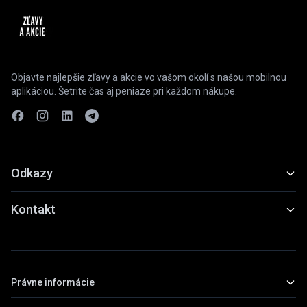
Objavte najlepšie zľavy a akcie vo vašom okolí s našou mobilnou
aplikáciou. Šetrite čas aj peniaze pri každom nákupe.
Odkazy
Funkcie
Kontakt
Ukážky
slevyaakce@gmail.com
Stiahnuť
+420 739 798 022
Právne informácie
Praha, Česká republika