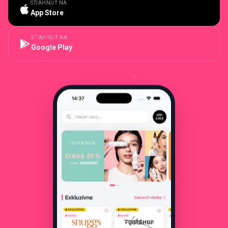
STIAHNUŤ NA
App Store
STIAHNUŤ NA
Google Play