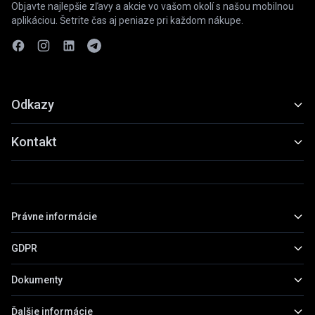
Objavte najlepšie zľavy a akcie vo vašom okolí s našou mobilnou
aplikáciou. Šetrite čas aj peniaze pri každom nákupe.
Odkazy
Funkcie
Kontakt
Ukážky
slevyaakce@gmail.com
Stiahnuť
+420 739 798 022
Právne informácie
Praha, Česká republika
GDPR
Základné informácie
Obchodné podmienky
Dokumenty
Všeobecné informácie
Zásady ochrany osobných údajov
Práva subjektov údajov
Ďalšie informácie
Prehľad dokumentov