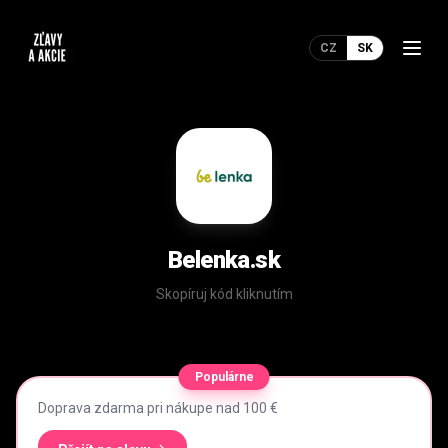
CZ
SK
Belenka.sk
Skopíruj kód kliknutím
Populárne
Doprava zdarma pri nákupe nad 100 €