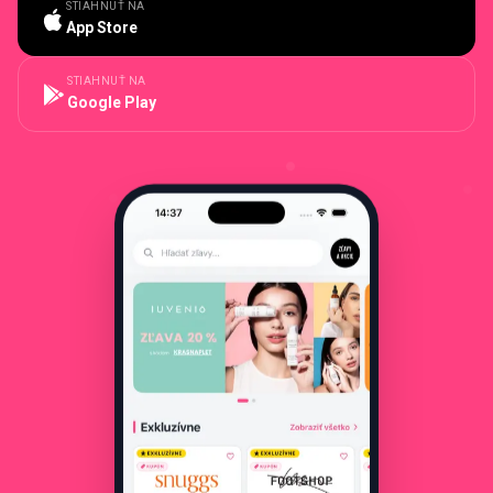
STIAHNUŤ NA
App Store
STIAHNUŤ NA
Google Play