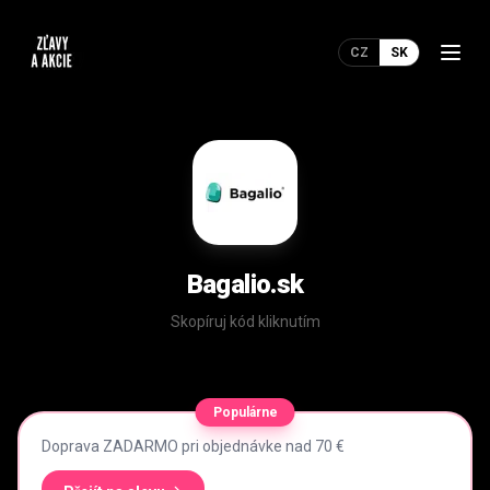
CZ
SK
Bagalio.sk
Skopíruj kód kliknutím
Populárne
Doprava ZADARMO pri objednávke nad 70 €