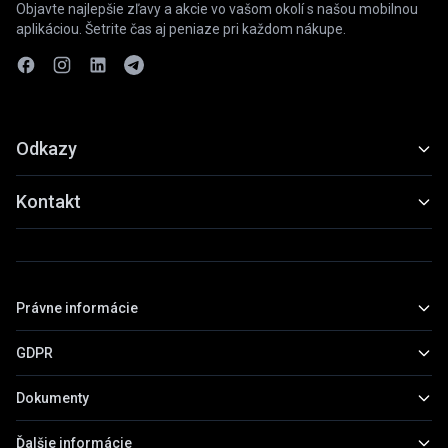
Objavte najlepšie zľavy a akcie vo vašom okolí s našou mobilnou
aplikáciou. Šetrite čas aj peniaze pri každom nákupe.
Odkazy
Funkcie
Kontakt
Ukážky
slevyaakce@gmail.com
Stiahnuť
+420 739 798 022
Právne informácie
Praha, Česká republika
GDPR
Základné informácie
Obchodné podmienky
Dokumenty
Všeobecné informácie
Zásady ochrany osobných údajov
Práva subjektov údajov
Ďalšie informácie
Prehľad dokumentov