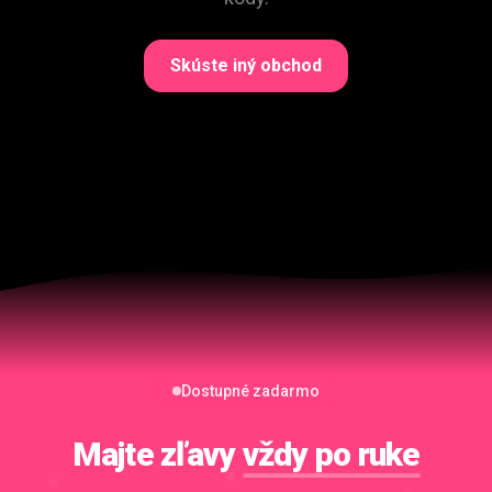
Skúste iný obchod
Dostupné zadarmo
Majte zľavy
vždy po ruke