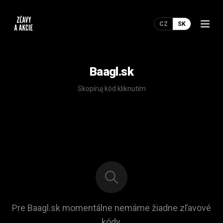
CZ
SK
Baagl.sk
Skopíruj kód kliknutím
Pre Baagl.sk momentálne nemáme žiadne zľavové
kódy.