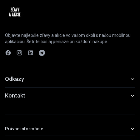
Objavte najlepšie zľavy a akcie vo vašom okolí s našou mobilnou
aplikáciou. Šetrite čas aj peniaze pri každom nákupe.
Odkazy
Funkcie
Kontakt
Ukážky
slevyaakce@gmail.com
Stiahnuť
+420 739 798 022
Právne informácie
Praha, Česká republika