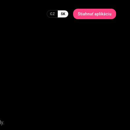
Stiahnuť aplikáciu
CZ
SK
y.