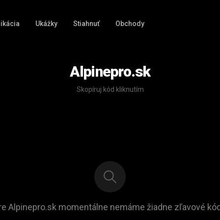
ikácia
Ukážky
Stiahnuť
Obchody
Alpinepro.sk
Skopíruj kód kliknutím
re Alpinepro.sk momentálne nemáme žiadne zľavové kód