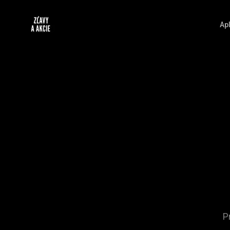
Apl
P