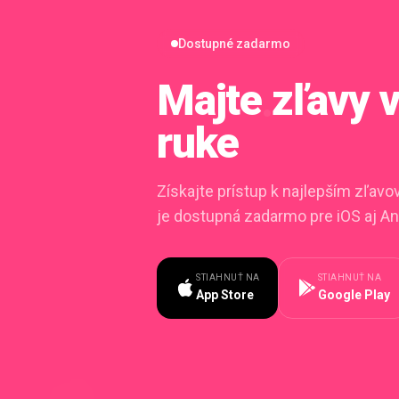
Dostupné zadarmo
Majte zľavy
ruke
Získajte prístup k najlepším zľav
je dostupná zadarmo pre iOS aj An
STIAHNUŤ NA
STIAHNUŤ NA
App Store
Google Play