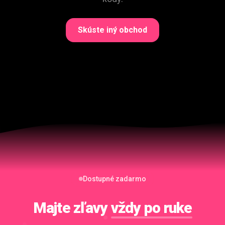
Skúste iný obchod
Dostupné zadarmo
Majte zľavy
vždy po ruke