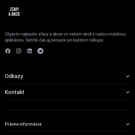
Objavte najlepšie zľavy a akcie vo vašom okolí s našou mobilnou
aplikáciou. Šetrite čas aj peniaze pri každom nákupe.
Odkazy
Funkcie
Kontakt
Ukážky
slevyaakce@gmail.com
Stiahnuť
+420 739 798 022
Právne informácie
Praha, Česká republika